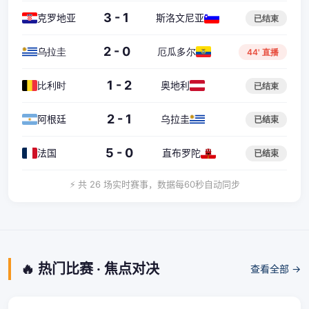
3 - 1
克罗地亚
斯洛文尼亚
已结束
2 - 0
乌拉圭
厄瓜多尔
44' 直播
1 - 2
比利时
奥地利
已结束
2 - 1
阿根廷
乌拉圭
已结束
5 - 0
法国
直布罗陀
已结束
⚡ 共 26 场实时赛事，数据每60秒自动同步
🔥 热门比赛 · 焦点对决
查看全部 →