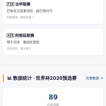
🇫🇷 法甲联赛
巴黎圣日耳曼领衔 · 姆巴佩时代
巴黎榜首 · 摩纳哥第二
🇦🇷 阿根廷联赛
博卡河床 · 潘帕斯激情
河床领先 · 博卡第三
📊 数据统计 · 世界杯2026预选赛
完整数据 →
89
总进球数