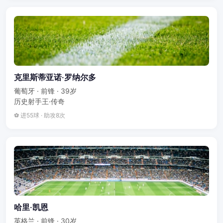
克里斯蒂亚诺·罗纳尔多
葡萄牙 · 前锋 · 39岁
历史射手王·传奇
⚽ 进55球 · 助攻8次
哈里·凯恩
英格兰 · 前锋 · 30岁