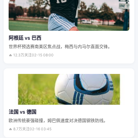
阿根廷 vs 巴西
世界杯预选赛南美区焦点战，梅西与内马尔直面交锋。
🔥 12.3万关注
02-15 08:00
法国 vs 德国
欧洲传统豪强碰撞，姆巴佩速度对决德国钢铁防线。
🔥 8.7万关注
02-16 03:45