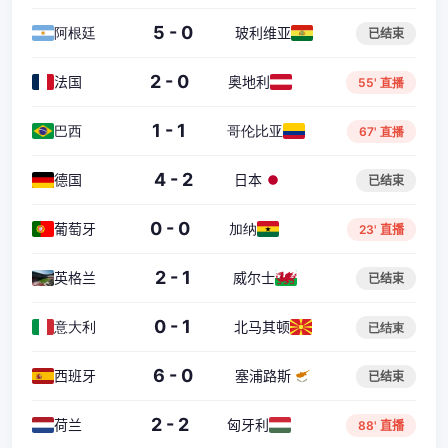
5 - 0
阿根廷
玻利维亚
已结束
2 - 0
法国
奥地利
55' 直播
1 - 1
巴西
哥伦比亚
67' 直播
4 - 2
德国
日本
已结束
0 - 0
葡萄牙
加纳
23' 直播
2 - 1
英格兰
威尔士
已结束
0 - 1
意大利
北马其顿
已结束
6 - 0
西班牙
塞浦路斯
已结束
2 - 2
荷兰
匈牙利
88' 直播