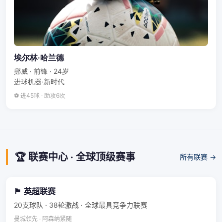
埃尔林·哈兰德
挪威 · 前锋 · 24岁
进球机器·新时代
⚽ 进45球 · 助攻6次
🏆 联赛中心 · 全球顶级赛事
所有联赛 →
🏴󠁧󠁢󠁥󠁮󠁧󠁿 英超联赛
20支球队 · 38轮激战 · 全球最具竞争力联赛
曼城领先 · 阿森纳紧随