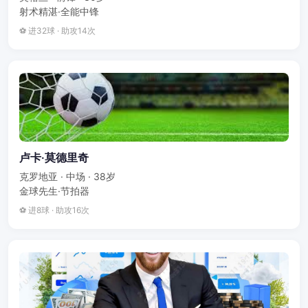
射术精湛·全能中锋
⚽ 进32球 · 助攻14次
卢卡·莫德里奇
克罗地亚 · 中场 · 38岁
金球先生·节拍器
⚽ 进8球 · 助攻16次