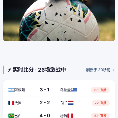
⚡ 实时比分 · 26场激战中
刷新于 30秒前 →
3 - 1
阿根廷
乌拉圭
66' 直播
2 - 2
法国
荷兰
72' 直播
4 - 0
巴西
秘鲁
58' 直播