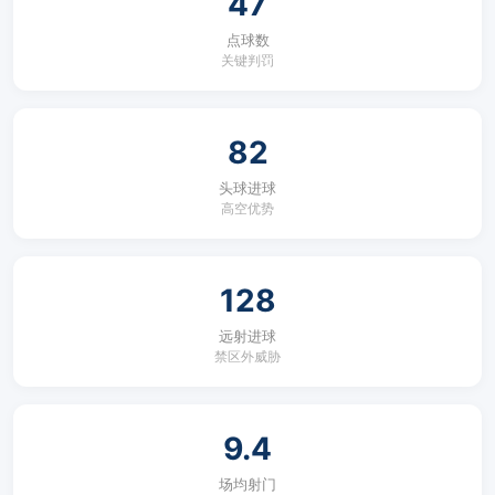
47
点球数
关键判罚
82
头球进球
高空优势
128
远射进球
禁区外威胁
9.4
场均射门