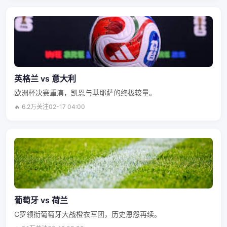
英格兰 vs 意大利
欧洲杯决赛重演，凯恩与基耶萨的终极较量。
🔥 6.2万关注
02-17 04:00
葡萄牙 vs 荷兰
C罗领衔葡萄牙大战橙衣军团，历史恩怨再续。