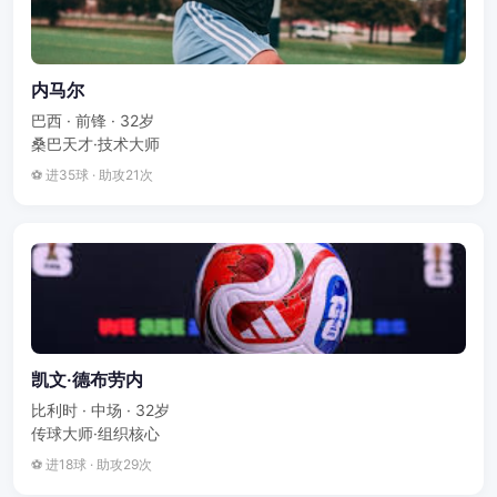
内马尔
巴西 · 前锋 · 32岁
桑巴天才·技术大师
⚽ 进35球 · 助攻21次
凯文·德布劳内
比利时 · 中场 · 32岁
传球大师·组织核心
⚽ 进18球 · 助攻29次