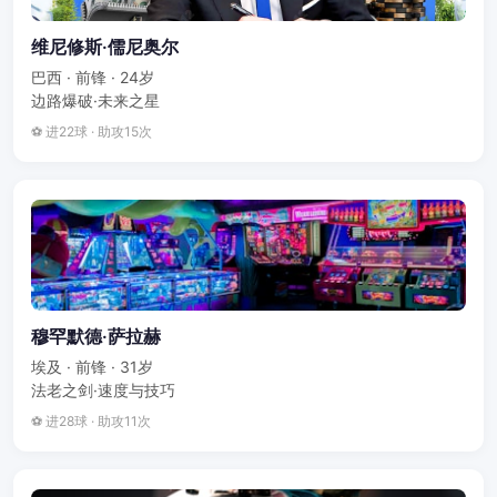
维尼修斯·儒尼奥尔
巴西 · 前锋 · 24岁
边路爆破·未来之星
⚽ 进22球 · 助攻15次
穆罕默德·萨拉赫
埃及 · 前锋 · 31岁
法老之剑·速度与技巧
⚽ 进28球 · 助攻11次