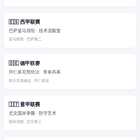
🇪🇸 西甲联赛
巴萨皇马领衔 · 技术流殿堂
皇马榜首 · 巴萨第二
🇩🇪 德甲联赛
拜仁慕尼黑统治 · 青春风暴
勒沃库森崛起 · 拜仁紧追
🇮🇹 意甲联赛
尤文国米争霸 · 防守艺术
国米领跑 · 尤文第三